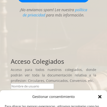
¡No enviamos spam! Lee nuestra
política
de privacidad
para más información.
Acceso Colegiados
Acceso para todos nuestros colegiados, donde
podrán ver toda la documentación relativa a la
profesion: Circulares, Comunicados, Convenios, etc.
Gestionar consentimiento
Iniciar sesión
Para ofrecer las mejores experiencias, utilizamos tecnologías como las